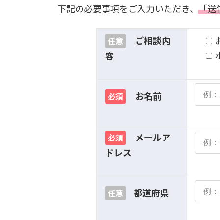
下記の必要事項をご入力いただき、
「送
ご相談内
任意
容
お名前
必須
メールア
必須
ドレス
都道府県
任意