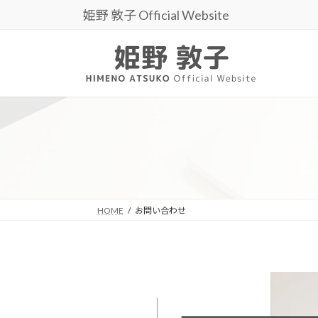
コ
ナ
姫野 敦子 Official Website
ン
ビ
テ
ゲ
ン
ー
ツ
シ
へ
ョ
ス
ン
キ
に
ッ
移
プ
動
HOME
お問い合わせ