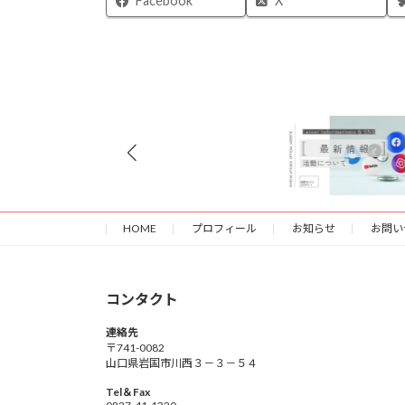
Facebook
X
HOME
プロフィール
お知らせ
お問い
コンタクト
連絡先
〒741-0082
山口県岩国市川西３－３－５４
Tel＆Fax