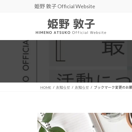
コ
ナ
姫野 敦子 Official Website
ン
ビ
テ
ゲ
ン
ー
ツ
シ
へ
ョ
ス
ン
キ
に
ッ
移
プ
動
HOME
お知らせ
お知らせ
ブックマーク変更のお