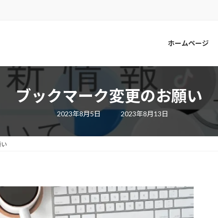
ホームページ
ブックマーク変更のお願い
最
2023年8月5日
2023年8月13日
終
更
新
日
願い
時
: