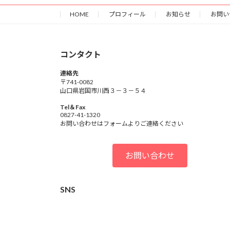
HOME
プロフィール
お知らせ
お問い
コンタクト
連絡先
〒741-0082
山口県岩国市川西３－３－５４
Tel＆Fax
0827-41-1320
お問い合わせはフォームよりご連絡ください
お問い合わせ
SNS
ア
ア
ア
イ
イ
イ
コ
コ
コ